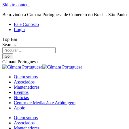
Skip to content
Bem-vindo à Câmara Portuguesa de Comércio no Brasil - São Paulo
Fale Conosco
Login
Top Bar
Search:
Câmara Portuguesa
Quem somos
Associados
Mantenedores
Eventos
Notícias
Centro de Mediação e Arbitragem
Apoio
Quem somos
Associados
Mantenedores