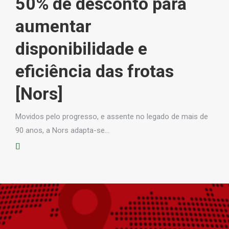
50% de desconto para
u
aumentar
c
disponibilidade e
P
eficiência das frotas
t
[Nors]
As 
col
Movidos pelo progresso, e assente no legado de mais de
90 anos, a Nors adapta-se…