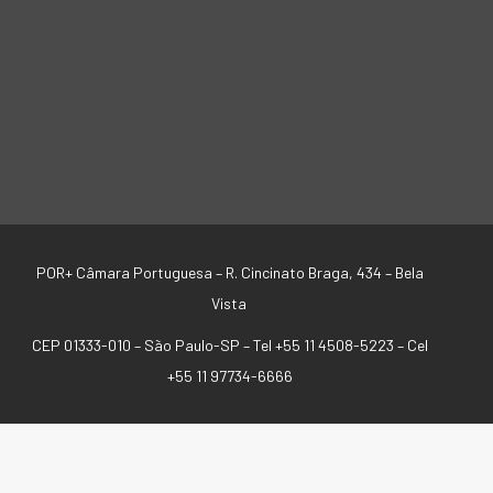
POR+ Câmara Portuguesa –
R. Cincinato Braga, 434 – Bela
Vista
CEP 01333-010 –
São Paulo-SP –
Tel +55 11 4508-5223 – Cel
+55 11 97734-6666
SIGA-NOS