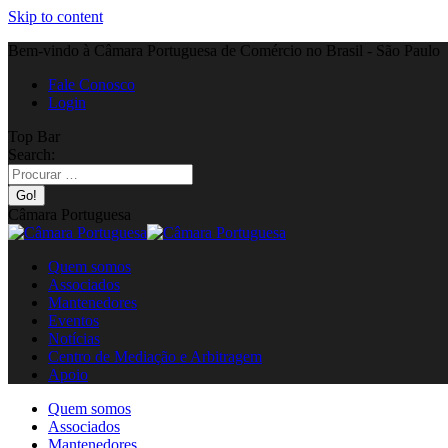
Skip to content
Bem-vindo à Câmara Portuguesa de Comércio no Brasil - São Paulo
Fale Conosco
Login
Top Bar
Search:
Câmara Portuguesa
Quem somos
Associados
Mantenedores
Eventos
Notícias
Centro de Mediação e Arbitragem
Apoio
Quem somos
Associados
Mantenedores