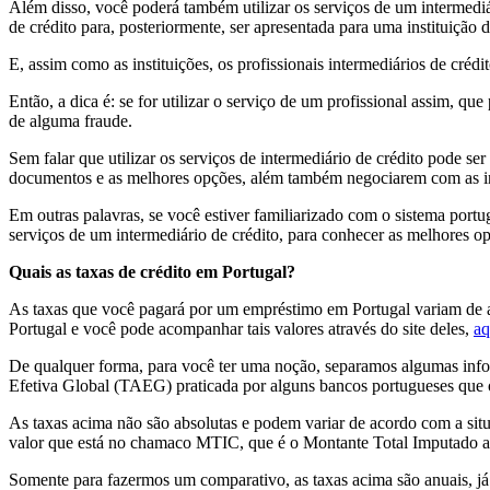
Além disso, você poderá também utilizar os serviços de um intermediár
de crédito para, posteriormente, ser apresentada para uma instituição
E, assim como as instituições, os profissionais intermediários de créd
Então, a dica é: se for utilizar o serviço de um profissional assim, qu
de alguma fraude.
Sem falar que utilizar os serviços de intermediário de crédito pode s
documentos e as melhores opções, além também negociarem com as inst
Em outras palavras, se você estiver familiarizado com o sistema portu
serviços de um intermediário de crédito, para conhecer as melhores o
Quais as taxas de crédito em Portugal?
As taxas que você pagará por um empréstimo em Portugal variam de a
Portugal e você pode acompanhar tais valores através do site deles,
aq
De qualquer forma, para você ter uma noção, separamos algumas inf
Efetiva Global (TAEG) praticada por alguns bancos portugueses que o
As taxas acima não são absolutas e podem variar de acordo com a situa
valor que está no chamaco MTIC, que é o Montante Total Imputado ao 
Somente para fazermos um comparativo, as taxas acima são anuais, já