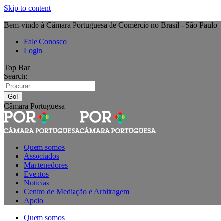
Skip to content
Bem-vindo à Câmara Portuguesa de Comércio no Brasil - São Paulo
Fale Conosco
Login
Top Bar
Search:
Câmara Portuguesa
Quem somos
Associados
Mantenedores
Eventos
Notícias
Centro de Mediação e Arbitragem
Apoio
Quem somos