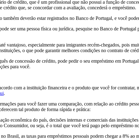
io de crédito, que é um profissional que não possui a função de conced
 de crédito que, se concordar com a avaliação, concederá o empréstimo.
ito também deverão estar registrados no Banco de Portugal, e você poder
e pode ser uma pessoa física ou jurídica, pesquise no Banco de Portugal pa
er até vantajoso, especialmente para imigrantes recém-chegados, pois mu
ituições, o que pode garantir melhores condições no contrato de crédi
guês de concessão de crédito, pode pedir o seu empréstimo em Portugal 
pções para você.
cordo com a instituição financeira e o produto que você for contratar
ui
.
ormações para você fazer uma comparação, com relação ao crédito pe
ferecem tal produto de forma rápida e prática:
ção econômica do país, decisões internas e comerciais das instituições 
Consumidor, ou seja, é o total que você terá pago pelo empréstimo no 
 no Brasil, as taxas para empréstimos pessoais podem chegar a 8% ao 