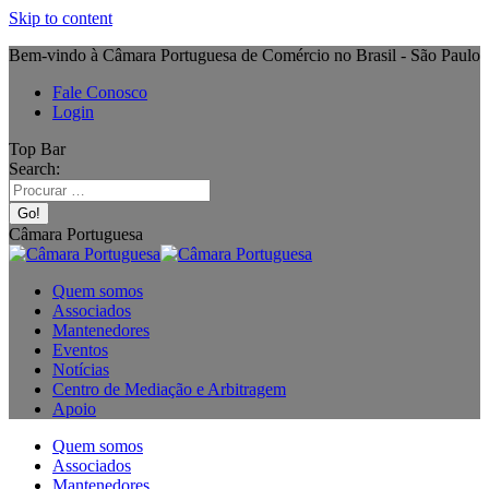
Skip to content
Bem-vindo à Câmara Portuguesa de Comércio no Brasil - São Paulo
Fale Conosco
Login
Top Bar
Search:
Câmara Portuguesa
Quem somos
Associados
Mantenedores
Eventos
Notícias
Centro de Mediação e Arbitragem
Apoio
Quem somos
Associados
Mantenedores