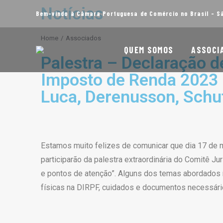
Notícias
Bem-vindo à Câmara Portuguesa de Comércio no Brasil - S
You are here:
Home
Associados
QUEM SOMOS
ASSOCI
Palestra – Declaração de
Imposto de Renda 2023 
Luca, Derenusson, Schu
Estamos muito felizes de comunicar que dia 17 de ma
participarão da palestra extraordinária do Comitê J
e pontos de atenção”. Alguns dos temas abordados n
físicas na DIRPF, cuidados e documentos necessári