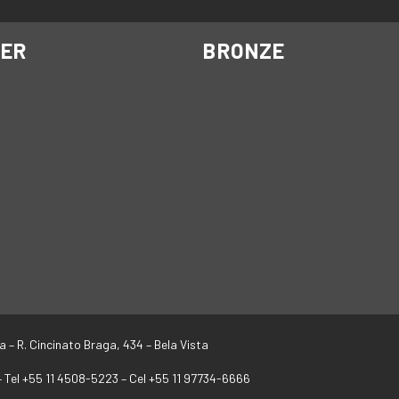
VER
BRONZE
a –
R. Cincinato Braga, 434 – Bela Vista
–
Tel +55 11 4508-5223 – Cel +55 11 97734-6666