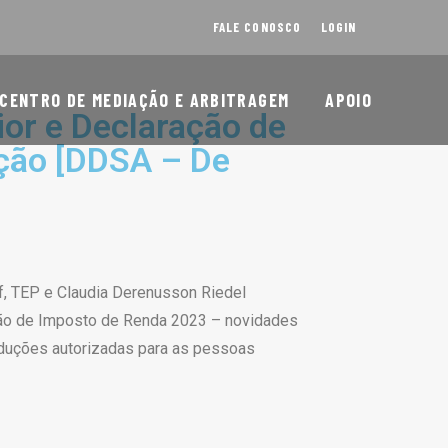
FALE CONOSCO
LOGIN
CENTRO DE MEDIAÇÃO E ARBITRAGEM
APOIO
ior e Declaração de
nção [DDSA – De
ff, TEP e Claudia Derenusson Riedel
aração de Imposto de Renda 2023 – novidades
deduções autorizadas para as pessoas