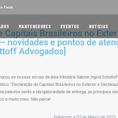
ão Paulo
ADOS
MANTENEDORES
EVENTOS
NOTÍCIAS
 Capitais Brasileiros no Exter
– novidades e pontos de ate
ttoff Advogados]
rço, as nossas sócias da área tributária Sabine Ingrid Schutto
urídico: “Declaração de Capitais Brasileiros no Exterior e Decl
a palestra serão a obrigatoriedade de entrega, as principais 
os e muito mais. Não perca!
Publicado a
07 de Março de 2023