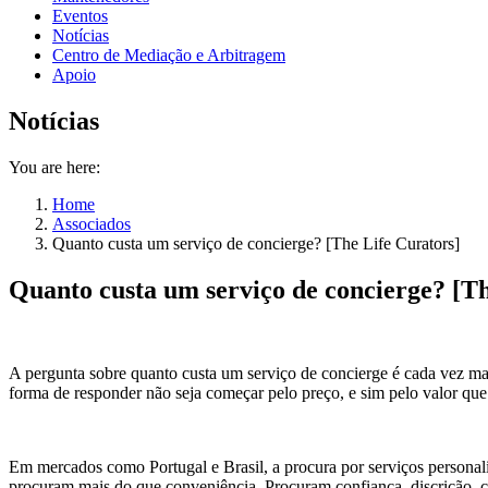
Eventos
Notícias
Centro de Mediação e Arbitragem
Apoio
Notícias
You are here:
Home
Associados
Quanto custa um serviço de concierge? [The Life Curators]
Quanto custa um serviço de concierge? [Th
A pergunta sobre quanto custa um serviço de concierge é cada vez mais
forma de responder não seja começar pelo preço, e sim pelo valor que 
Em mercados como Portugal e Brasil, a procura por serviços personali
procuram mais do que conveniência. Procuram confiança, discrição, c