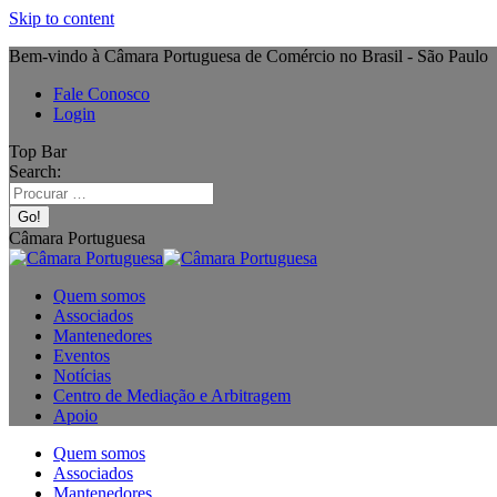
Skip to content
Bem-vindo à Câmara Portuguesa de Comércio no Brasil - São Paulo
Fale Conosco
Login
Top Bar
Search:
Câmara Portuguesa
Quem somos
Associados
Mantenedores
Eventos
Notícias
Centro de Mediação e Arbitragem
Apoio
Quem somos
Associados
Mantenedores