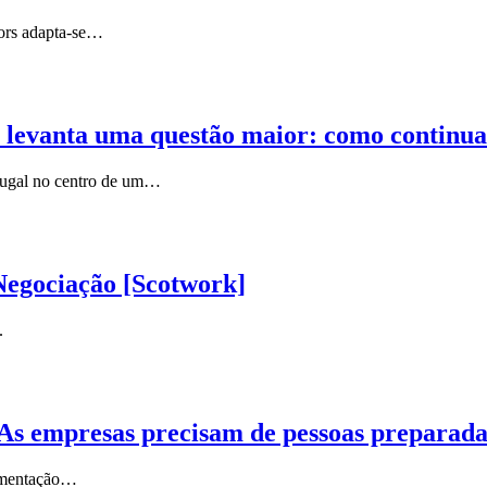
Nors adapta-se…
 levanta uma questão maior: como continuar
rtugal no centro de um…
Negociação [Scotwork]
.
s. As empresas precisam de pessoas preparad
lementação…