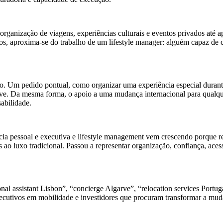
organização de viagens, experiências culturais e eventos privados até 
os, aproxima-se do trabalho de um lifestyle manager: alguém capaz de c
iço. Um pedido pontual, como organizar uma experiência especial dur
rve. Da mesma forma, o apoio a uma mudança internacional para qualqu
sabilidade.
ência pessoal e executiva e lifestyle management vem crescendo porque 
 ao luxo tradicional. Passou a representar organização, confiança, aces
al assistant Lisbon”, “concierge Algarve”, “relocation services Portug
xecutivos em mobilidade e investidores que procuram transformar a mud