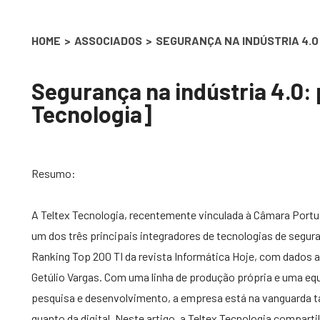
You are here:
HOME
ASSOCIADOS
SEGURANÇA NA INDÚSTRIA 4.0
Segurança na indústria 4.0: 
Tecnologia]
Resumo:
A Teltex Tecnologia, recentemente vinculada à Câmara Por
um dos três principais integradores de tecnologias de segur
Ranking Top 200 TI da revista Informática Hoje, com dados 
Getúlio Vargas. Com uma linha de produção própria e uma eq
pesquisa e desenvolvimento, a empresa está na vanguarda ta
quanto da digital. Neste artigo, a Teltex Tecnologia compar