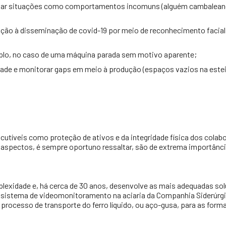
ectar situações como comportamentos incomuns (alguém cambaleand
ção à disseminação de covid-19 por meio de reconhecimento facial,
lo, no caso de uma máquina parada sem motivo aparente;
idade e monitorar gaps em meio à produção (espaços vazios na estei
utíveis como proteção de ativos e da integridade física dos colabo
 aspectos, é sempre oportuno ressaltar, são de extrema importânc
mplexidade e, há cerca de 30 anos, desenvolve as mais adequadas so
o sistema de videomonitoramento na aciaria da Companhia Siderúrg
 processo de transporte do ferro líquido, ou aço-gusa, para as form