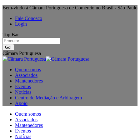
Bem-vindo à Câmara Portuguesa de Comércio no Brasil - São Paulo
Fale Conosco
Login
Top Bar
Câmara Portuguesa
Quem somos
Associados
Mantenedores
Eventos
Notícias
Centro de Mediação e Arbitragem
Apoio
Quem somos
Associados
Mantenedores
Eventos
Notícias