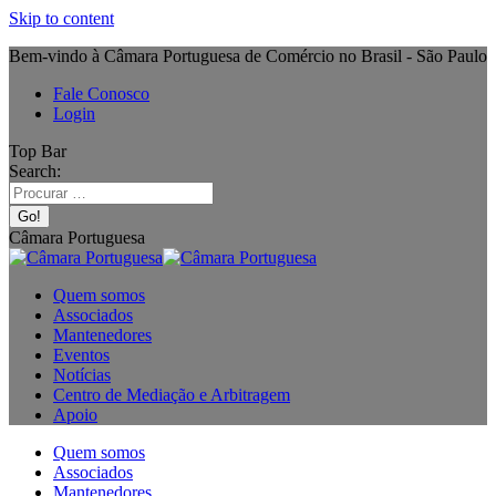
Skip to content
Bem-vindo à Câmara Portuguesa de Comércio no Brasil - São Paulo
Fale Conosco
Login
Top Bar
Search:
Câmara Portuguesa
Quem somos
Associados
Mantenedores
Eventos
Notícias
Centro de Mediação e Arbitragem
Apoio
Quem somos
Associados
Mantenedores