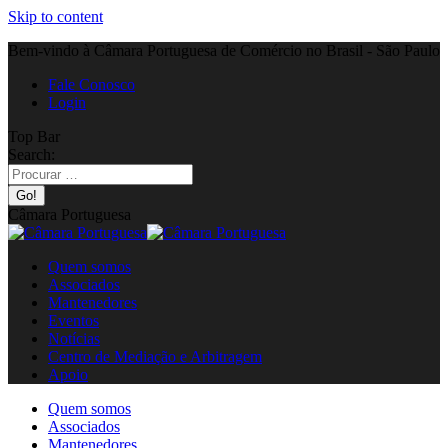
Skip to content
Bem-vindo à Câmara Portuguesa de Comércio no Brasil - São Paulo
Fale Conosco
Login
Top Bar
Search:
Câmara Portuguesa
Quem somos
Associados
Mantenedores
Eventos
Notícias
Centro de Mediação e Arbitragem
Apoio
Quem somos
Associados
Mantenedores