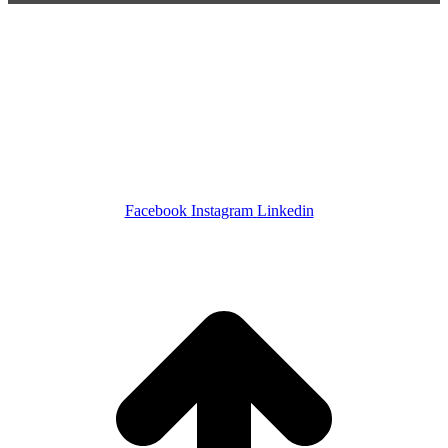
POR+ Câmara Portuguesa –
R. Cincinato Braga, 434 – Bela
Vista
CEP 01333-010 –
São Paulo-SP –
Tel +55 11 4508-5223 – Cel
+55 11 97734-6666
SIGA-NOS
Facebook
Instagram
Linkedin