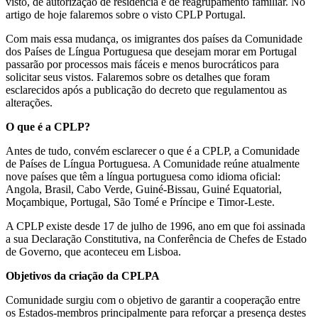
visto, de autorização de residência e de reagrupamento familiar. No
artigo de hoje falaremos sobre o visto CPLP Portugal.
Com mais essa mudança, os imigrantes dos países da Comunidade
dos Países de Língua Portuguesa que desejam morar em Portugal
passarão por processos mais fáceis e menos burocráticos para
solicitar seus vistos. Falaremos sobre os detalhes que foram
esclarecidos após a publicação do decreto que regulamentou as
alterações.
O que é a CPLP?
Antes de tudo, convém esclarecer o que é a CPLP, a Comunidade
de Países de Língua Portuguesa. A Comunidade reúne atualmente
nove países que têm a língua portuguesa como idioma oficial:
Angola, Brasil, Cabo Verde, Guiné-Bissau, Guiné Equatorial,
Moçambique, Portugal, São Tomé e Príncipe e Timor-Leste.
A CPLP existe desde 17 de julho de 1996, ano em que foi assinada
a sua Declaração Constitutiva, na Conferência de Chefes de Estado
de Governo, que aconteceu em Lisboa.
Objetivos da criação da CPLPA
Comunidade surgiu com o objetivo de garantir a cooperação entre
os Estados-membros principalmente para reforçar a presença destes