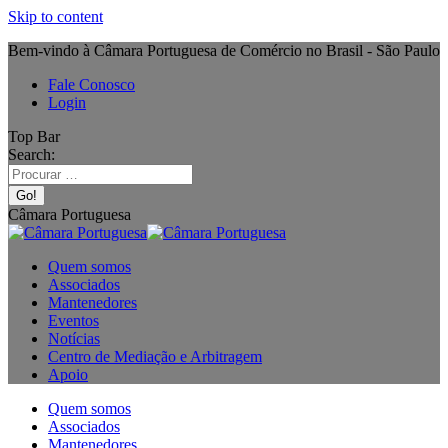
Skip to content
Bem-vindo à Câmara Portuguesa de Comércio no Brasil - São Paulo
Fale Conosco
Login
Top Bar
Search:
Câmara Portuguesa
Quem somos
Associados
Mantenedores
Eventos
Notícias
Centro de Mediação e Arbitragem
Apoio
Quem somos
Associados
Mantenedores