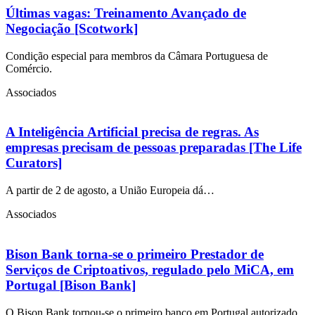
Últimas vagas: Treinamento Avançado de
Negociação [Scotwork]
Condição especial para membros da Câmara Portuguesa de
Comércio.
Associados
A Inteligência Artificial precisa de regras. As
empresas precisam de pessoas preparadas [The Life
Curators]
A partir de 2 de agosto, a União Europeia dá…
Associados
Bison Bank torna-se o primeiro Prestador de
Serviços de Criptoativos, regulado pelo MiCA, em
Portugal [Bison Bank]
O Bison Bank tornou-se o primeiro banco em Portugal autorizado…