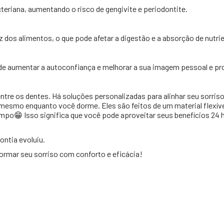
teriana, aumentando o risco de gengivite e periodontite.
 dos alimentos, o que pode afetar a digestão e a absorção de nutri
ode aumentar a autoconfiança e melhorar a sua imagem pessoal e pro
re os dentes. Há soluções personalizadas para alinhar seu sorriso 
mesmo enquanto você dorme. Eles são feitos de um material flexíve
mpo😁 Isso significa que você pode aproveitar seus benefícios 24 h
ontia evoluiu.
rmar seu sorriso com conforto e eficácia!