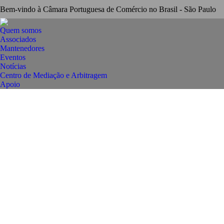
Bem-vindo à Câmara Portuguesa de Comércio no Brasil - São Paulo
Quem somos
Associados
Mantenedores
Eventos
Notícias
Centro de Mediação e Arbitragem
Apoio