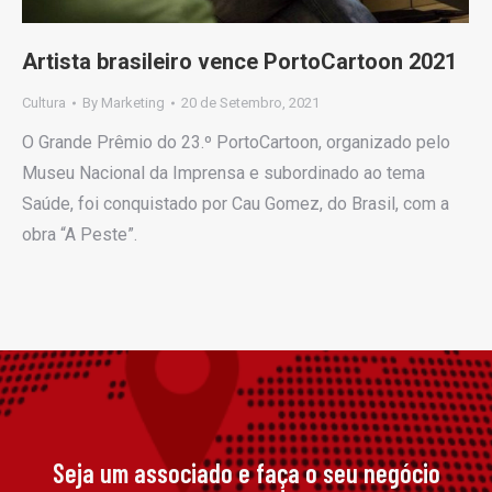
Artista brasileiro vence PortoCartoon 2021
Cultura
By
Marketing
20 de Setembro, 2021
O Grande Prêmio do 23.º PortoCartoon, organizado pelo
Museu Nacional da Imprensa e subordinado ao tema
Saúde, foi conquistado por Cau Gomez, do Brasil, com a
obra “A Peste”.
Seja um associado e faça o seu negócio