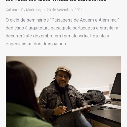
Cultura
By
Marketing
20 de Setembro, 2021
O ciclo de seminários “Paisagens de Aquém e Além-mar”,
dedicado à arquitetura paisagista portuguesa e brasileira
decorrerá até dezembro em formato virtual, e juntará
especialistas dos dois países.