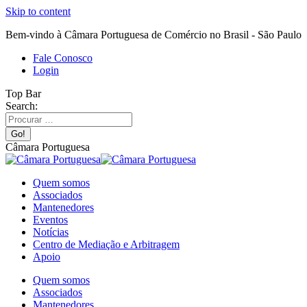
Skip to content
Bem-vindo à Câmara Portuguesa de Comércio no Brasil - São Paulo
Fale Conosco
Login
Top Bar
Search:
Câmara Portuguesa
Quem somos
Associados
Mantenedores
Eventos
Notícias
Centro de Mediação e Arbitragem
Apoio
Quem somos
Associados
Mantenedores