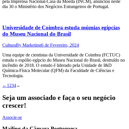
pela Imprensa Nacional-Casa da Moeda (INCM), anunciou neste
dia 30 o Ministério dos Negócios Estrangeiros de Portugal.
Universidade de Coimbra estuda múmias egípcias
do Museu Nacional do Brasil
Cultura
By
Marketing
6 de Fevereiro, 2024
Uma equipe de cientistas da Universidade de Coimbra (FCTUC)
estuda o espólio egípcio do Museu Nacional do Brasil, destruído no
incêndio de 2018. O estudo é liderado pela Unidade de I&D
Química-Física Molecular (QFM) da Faculdade de Ciências e
Tecnologia.
←
1
2
3
4
←
Seja um associado e faça o seu negócio
crescer!
Associe-se
Mailing da Câmara Portuguesa