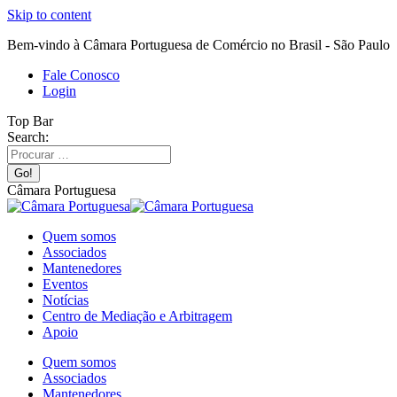
Skip to content
Bem-vindo à Câmara Portuguesa de Comércio no Brasil - São Paulo
Fale Conosco
Login
Top Bar
Search:
Câmara Portuguesa
Quem somos
Associados
Mantenedores
Eventos
Notícias
Centro de Mediação e Arbitragem
Apoio
Quem somos
Associados
Mantenedores