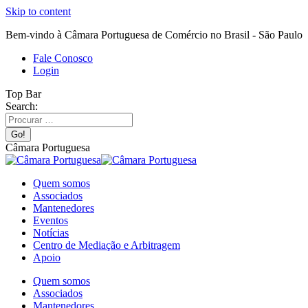
Skip to content
Bem-vindo à Câmara Portuguesa de Comércio no Brasil - São Paulo
Fale Conosco
Login
Top Bar
Search:
Câmara Portuguesa
Quem somos
Associados
Mantenedores
Eventos
Notícias
Centro de Mediação e Arbitragem
Apoio
Quem somos
Associados
Mantenedores