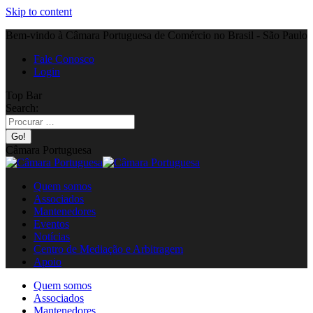
Skip to content
Bem-vindo à Câmara Portuguesa de Comércio no Brasil - São Paulo
Fale Conosco
Login
Top Bar
Search:
Câmara Portuguesa
Quem somos
Associados
Mantenedores
Eventos
Notícias
Centro de Mediação e Arbitragem
Apoio
Quem somos
Associados
Mantenedores