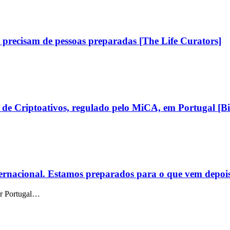
as precisam de pessoas preparadas [The Life Curators]
s de Criptoativos, regulado pelo MiCA, em Portugal [B
ternacional. Estamos preparados para o que vem depoi
car Portugal…