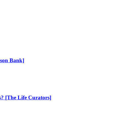
ison Bank]
s? [The Life Curators]