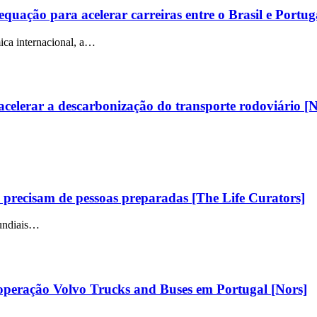
ção para acelerar carreiras entre o Brasil e Portug
ica internacional, a…
celerar a descarbonização do transporte rodoviário [N
as precisam de pessoas preparadas [The Life Curators]
mundiais…
 operação Volvo Trucks and Buses em Portugal [Nors]