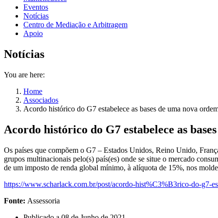
Eventos
Notícias
Centro de Mediação e Arbitragem
Apoio
Notícias
You are here:
Home
Associados
Acordo histórico do G7 estabelece as bases de uma nova ordem t
Acordo histórico do G7 estabelece as base
Os países que compõem o G7 – Estados Unidos, Reino Unido, França, A
grupos multinacionais pelo(s) país(es) onde se situe o mercado consumi
de um imposto de renda global mínimo, à alíquota de 15%, nos molde
https://www.scharlack.com.br/post/acordo-hist%C3%B3rico-do-g7-e
Fonte:
Assessoria
Publicado a
08 de Junho de 2021