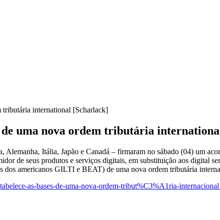
ributária international [Scharlack]
s de uma nova ordem tributária internationa
lemanha, Itália, Japão e Canadá – firmaram no sábado (04) um acordo 
dor de seus produtos e serviços digitais, em substituição aos digital se
s dos americanos GILTI e BEAT) de uma nova ordem tributária interna
stabelece-as-bases-de-uma-nova-ordem-tribut%C3%A1ria-internaciona