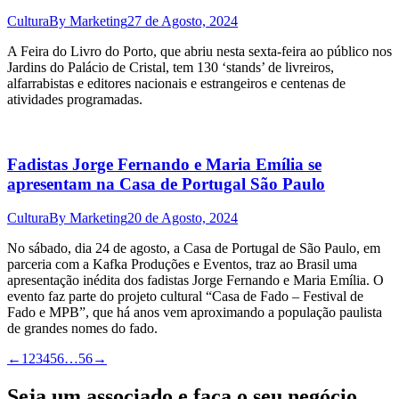
Cultura
By
Marketing
27 de Agosto, 2024
A Feira do Livro do Porto, que abriu nesta sexta-feira ao público nos
Jardins do Palácio de Cristal, tem 130 ‘stands’ de livreiros,
alfarrabistas e editores nacionais e estrangeiros e centenas de
atividades programadas.
Fadistas Jorge Fernando e Maria Emília se
apresentam na Casa de Portugal São Paulo
Cultura
By
Marketing
20 de Agosto, 2024
No sábado, dia 24 de agosto, a Casa de Portugal de São Paulo, em
parceria com a Kafka Produções e Eventos, traz ao Brasil uma
apresentação inédita dos fadistas Jorge Fernando e Maria Emília. O
evento faz parte do projeto cultural “Casa de Fado – Festival de
Fado e MPB”, que há anos vem aproximando a população paulista
de grandes nomes do fado.
←
1
2
3
4
5
6
…
56
→
Seja um associado e faça o seu negócio