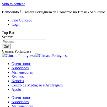
Skip to content
Bem-vindo à Câmara Portuguesa de Comércio no Brasil - São Paulo
Fale Conosco
Login
Top Bar
Search:
Câmara Portuguesa
Quem somos
Associados
Mantenedores
Eventos
Notícias
Centro de Mediação e Arbitragem
Apoio
Quem somos
Associados
Mantenedores