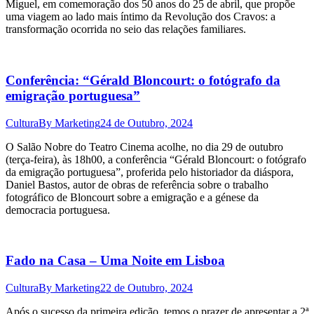
Miguel, em comemoração dos 50 anos do 25 de abril, que propõe
uma viagem ao lado mais íntimo da Revolução dos Cravos: a
transformação ocorrida no seio das relações familiares.
Conferência: “Gérald Bloncourt: o fotógrafo da
emigração portuguesa”
Cultura
By
Marketing
24 de Outubro, 2024
O Salão Nobre do Teatro Cinema acolhe, no dia 29 de outubro
(terça-feira), às 18h00, a conferência “Gérald Bloncourt: o fotógrafo
da emigração portuguesa”, proferida pelo historiador da diáspora,
Daniel Bastos, autor de obras de referência sobre o trabalho
fotográfico de Bloncourt sobre a emigração e a génese da
democracia portuguesa.
Fado na Casa – Uma Noite em Lisboa
Cultura
By
Marketing
22 de Outubro, 2024
Após o sucesso da primeira edição, temos o prazer de apresentar a 2ª