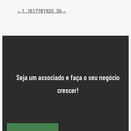
←
1
…
16
17
18
19
20
…
56
→
Seja um associado e faça o seu negócio
crescer!