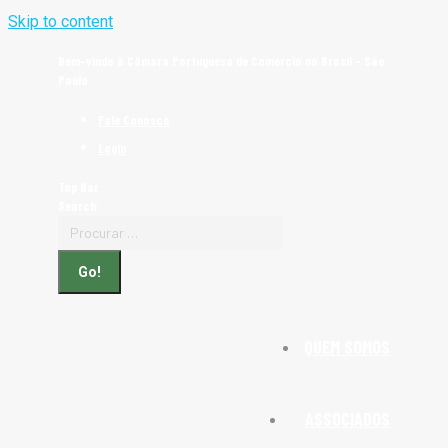
Skip to content
Bem-vindo à Câmara Portuguesa de Comércio no Brasil - São
Paulo
Fale Conosco
Login
Top Bar
Search:
QUEM SOMOS
ASSOCIADOS