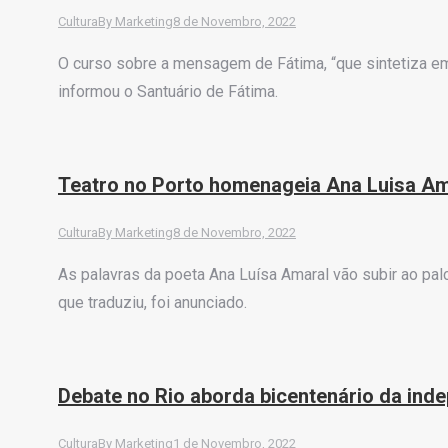
Cultura
By
Marketing
8 de Novembro, 2022
O curso sobre a mensagem de Fátima, “que sintetiza em 
informou o Santuário de Fátima.
Teatro no Porto homenageia Ana Luisa Am
Cultura
By
Marketing
8 de Novembro, 2022
As palavras da poeta Ana Luísa Amaral vão subir ao pa
que traduziu, foi anunciado.
Debate no Rio aborda bicentenário da indep
Cultura
By
Marketing
1 de Novembro, 2022