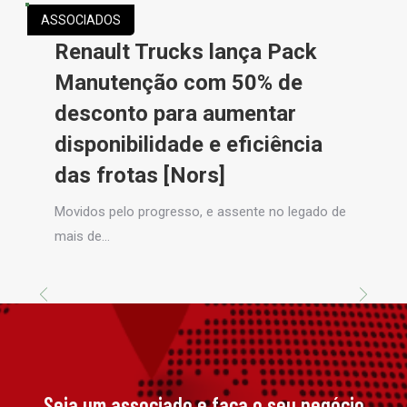
ASSOCIADOS
Renault Trucks lança Pack
Manutenção com 50% de
desconto para aumentar
disponibilidade e eficiência
das frotas [Nors]
Movidos pelo progresso, e assente no legado de
mais de…
Seja um associado e faça o seu negócio