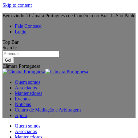
Skip to content
Bem-vindo à Câmara Portuguesa de Comércio no Brasil - São Paulo
Fale Conosco
Login
Top Bar
Search:
Câmara Portuguesa
Quem somos
Associados
Mantenedores
Eventos
Notícias
Centro de Mediação e Arbitragem
Apoio
Quem somos
Associados
Mantenedores