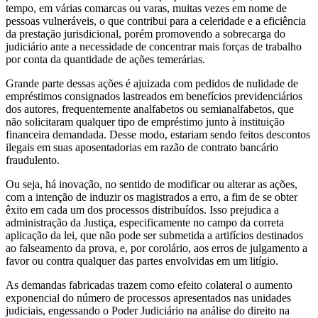
tempo, em várias comarcas ou varas, muitas vezes em nome de
pessoas vulneráveis, o que contribui para a celeridade e a eficiência
da prestação jurisdicional, porém promovendo a sobrecarga do
judiciário ante a necessidade de concentrar mais forças de trabalho
por conta da quantidade de ações temerárias.
Grande parte dessas ações é ajuizada com pedidos de nulidade de
empréstimos consignados lastreados em benefícios previdenciários
dos autores, frequentemente analfabetos ou semianalfabetos, que
não solicitaram qualquer tipo de empréstimo junto à instituição
financeira demandada. Desse modo, estariam sendo feitos descontos
ilegais em suas aposentadorias em razão de contrato bancário
fraudulento.
Ou seja, há inovação, no sentido de modificar ou alterar as ações,
com a intenção de induzir os magistrados a erro, a fim de se obter
êxito em cada um dos processos distribuídos. Isso prejudica a
administração da Justiça, especificamente no campo da correta
aplicação da lei, que não pode ser submetida a artifícios destinados
ao falseamento da prova, e, por corolário, aos erros de julgamento a
favor ou contra qualquer das partes envolvidas em um litígio.
As demandas fabricadas trazem como efeito colateral o aumento
exponencial do número de processos apresentados nas unidades
judiciais, engessando o Poder Judiciário na análise do direito na