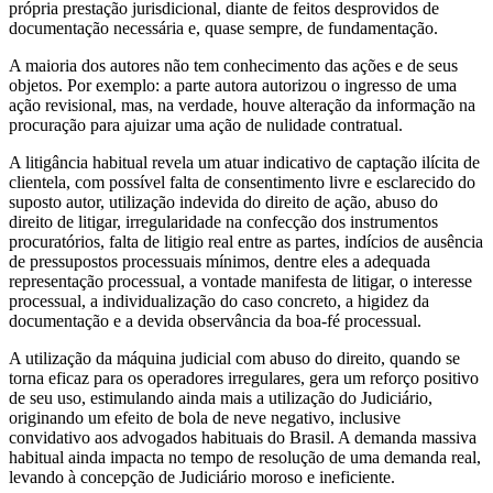
própria prestação jurisdicional, diante de feitos desprovidos de
documentação necessária e, quase sempre, de fundamentação.
A maioria dos autores não tem conhecimento das ações e de seus
objetos. Por exemplo: a parte autora autorizou o ingresso de uma
ação revisional, mas, na verdade, houve alteração da informação na
procuração para ajuizar uma ação de nulidade contratual.
A litigância habitual revela um atuar indicativo de captação ilícita de
clientela, com possível falta de consentimento livre e esclarecido do
suposto autor, utilização indevida do direito de ação, abuso do
direito de litigar, irregularidade na confecção dos instrumentos
procuratórios, falta de litigio real entre as partes, indícios de ausência
de pressupostos processuais mínimos, dentre eles a adequada
representação processual, a vontade manifesta de litigar, o interesse
processual, a individualização do caso concreto, a higidez da
documentação e a devida observância da boa-fé processual.
A utilização da máquina judicial com abuso do direito, quando se
torna eficaz para os operadores irregulares, gera um reforço positivo
de seu uso, estimulando ainda mais a utilização do Judiciário,
originando um efeito de bola de neve negativo, inclusive
convidativo aos advogados habituais do Brasil. A demanda massiva
habitual ainda impacta no tempo de resolução de uma demanda real,
levando à concepção de Judiciário moroso e ineficiente.