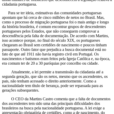
cidadania portuguesa.
Para se ter ideia, estimativas das comunidades portuguesas
apontam que há cerca de cinco milhões de netos no Brasil. Mas,
como o processo de migração portuguesa foi o mais antigo e longo
da história brasileira, é comum encontrar grupos de descendentes
portugueses pelos Estados, que não conseguem comprovar a
descendência pela falta de documentação. De acordo com Martins,
isso acontece porque, no final do século XIX, os portugueses
chegaram ao Brasil sem certidões de nascimento e poucos tinham
passaporte. Outro fator que prejudica a busca documental está no
fato de que até 1911 não havia registro civil em Portugal. Os
nascimentos e batismos eram feitos pela Igreja Católica e, na época,
era comum ter de 20 a 30 paróquias por concelho ou cidade.
Atualmente, a lei permite a transmissão da cidadania até a
segunda geração, que são os netos, mesmo que os ascendentes, os
pais, não tenham acessado o direito anteriormente. Como a
nacionalidade tem título de herança, pode ser repassada para as
gerações subsequentes.
O CEO da Martins Castro comenta que a falta de documentos
dos ascendentes tem sido uma das principais dificuldades dos
brasileiros na busca pela nacionalidade portuguesa. A lei exige a
apresentação obrigatória de certidões, como a de nascimento, do