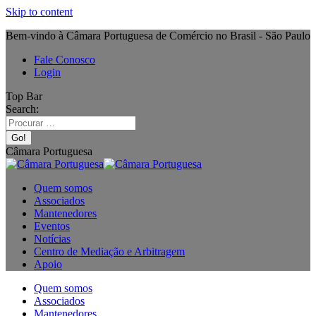
Skip to content
Bem-vindo à Câmara Portuguesa de Comércio no Brasil - São Paulo
Fale Conosco
Login
Top Bar
Search:
Câmara Portuguesa
Quem somos
Associados
Mantenedores
Eventos
Notícias
Centro de Mediação e Arbitragem
Apoio
Quem somos
Associados
Mantenedores