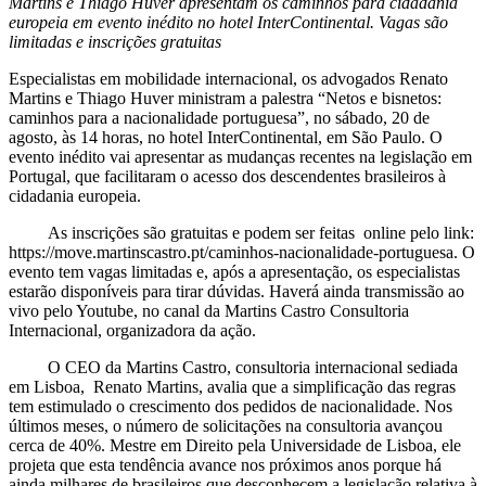
Martins e Thiago Huver apresentam os caminhos para cidadania
europeia em evento inédito no hotel InterContinental. Vagas são
limitadas e inscrições gratuitas
Especialistas em mobilidade internacional, os advogados Renato
Martins e Thiago Huver ministram a palestra “Netos e bisnetos:
caminhos para a nacionalidade portuguesa”, no sábado, 20 de
agosto, às 14 horas, no hotel InterContinental, em São Paulo. O
evento inédito vai apresentar as mudanças recentes na legislação em
Portugal, que facilitaram o acesso dos descendentes brasileiros à
cidadania europeia.
As inscrições são gratuitas e podem ser feitas online pelo link:
https://move.martinscastro.pt/caminhos-nacionalidade-portuguesa. O
evento tem vagas limitadas e, após a apresentação, os especialistas
estarão disponíveis para tirar dúvidas. Haverá ainda transmissão ao
vivo pelo Youtube, no canal da Martins Castro Consultoria
Internacional, organizadora da ação.
O CEO da Martins Castro, consultoria internacional sediada
em Lisboa, Renato Martins, avalia que a simplificação das regras
tem estimulado o crescimento dos pedidos de nacionalidade. Nos
últimos meses, o número de solicitações na consultoria avançou
cerca de 40%. Mestre em Direito pela Universidade de Lisboa, ele
projeta que esta tendência avance nos próximos anos porque há
ainda milhares de brasileiros que desconhecem a legislação relativa à