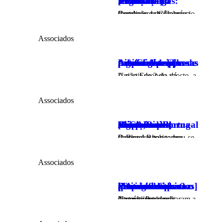
Últimas vagas: Treinamento Avançado de Negociação [Scotwork]
Condição especial para membros da Câmara Portuguesa de Comércio.
Associados
A Inteligência Artificial precisa de regras. As empresas precisam de pessoas preparadas [The Life Curators]
A partir de 2 de agosto, a União Europeia dá…
Associados
Bison Bank torna-se o primeiro Prestador de Serviços de Criptoativos, regulado pelo MiCA, em Portugal [Bison Bank]
O Bison Bank tornou-se o primeiro banco em Portugal autorizado…
Associados
Portugal está atraindo cada vez mais investimento internacional. Estamos preparados para o que vem depois? [The Life Curators]
Nos últimos meses, diversos estudos internacionais voltaram a destacar Portugal…