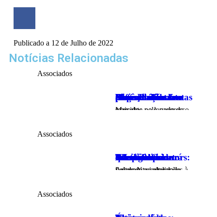
Publicado a
12 de Julho de 2022
Notícias Relacionadas
Associados
Renault Trucks lança Pack Manutenção com 50% de desconto para aumentar disponibilidade e eficiência das frotas [Nors]
Movidos pelo progresso, e assente no legado de mais de…
Associados
The Life Curators: A Lei da Nacionalidade levanta uma questão maior: como continuará Portugal a competir pelo talento?
As recentes alterações à Lei da Nacionalidade voltaram a colocar…
Associados