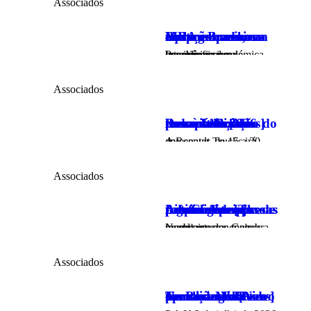
Associados
Um mestrado, um MBA em menos tempo: uma nova equação para acelerar carreiras entre o Brasil e Portugal
Para profissionais brasileiros que consideram uma experiência académica internacional, a…
Associados
Renault Trucks leva à IAA 2026 novas soluções para acelerar a descarbonização do transporte rodoviário [Nors]
A Renault Trucks irá apresentar, de 15 a 20 de…
Associados
A Inteligência Artificial precisa de regras. As empresas precisam de pessoas preparadas [The Life Curators]
Nesta semana, Genebra recebe um dos mais importantes encontros mundiais…
Associados
Nors nomeia Pedro Ferreira Monteiro para liderar a operação Volvo Trucks and Buses em Portugal [Nors]