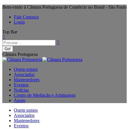
Bem-vindo à Câmara Portuguesa de Comércio no Brasil - São Paulo
Fale Conosco
Login
Top Bar
Câmara Portuguesa
Quem somos
Associados
Mantenedores
Eventos
Notícias
Centro de Mediação e Arbitragem
Apoio
Quem somos
Associados
Mantenedores
Eventos