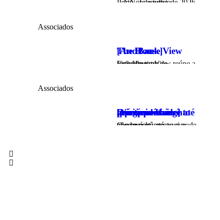
Porto, 2 de julho de 2026 – A Nors anuncia…
Associados
The House View [AndBank]
Este House View reúne a visão do time de Investimentos…
Associados
O comportamento que trouxe você até aqui pode não levar você ao próximo nível [Virgínia Haag]
O comportamento que trouxe você até aqui pode não levá-lo…