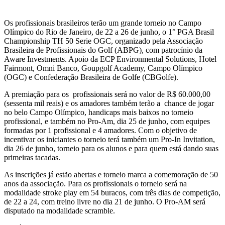
Os profissionais brasileiros terão um grande torneio no Campo
Olímpico do Rio de Janeiro, de 22 a 26 de junho, o 1° PGA Brasil
Championship TH 50 Serie OGC, organizado pela Associação
Brasileira de Profissionais do Golf (ABPG), com patrocínio da
Aware Investments. Apoio da ECP Environmental Solutions, Hotel
Fairmont, Omni Banco, Goupgolf Academy, Campo Olímpico
(OGC) e Confederação Brasileira de Golfe (CBGolfe).
A premiação para os profissionais será no valor de R$ 60.000,00
(sessenta mil reais) e os amadores também terão a chance de jogar
no belo Campo Olímpico, handicaps mais baixos no torneio
profissional, e também no Pro-Am, dia 25 de junho, com equipes
formadas por 1 profissional e 4 amadores. Com o objetivo de
incentivar os iniciantes o torneio terá também um Pro-In Invitation,
dia 26 de junho, torneio para os alunos e para quem está dando suas
primeiras tacadas.
As inscrições já estão abertas e torneio marca a comemoração de 50
anos da associação. Para os profissionais o torneio será na
modalidade stroke play em 54 buracos, com três dias de competição,
de 22 a 24, com treino livre no dia 21 de junho. O Pro-AM será
disputado na modalidade scramble.