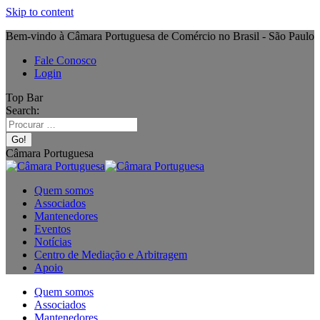
Skip to content
Bem-vindo à Câmara Portuguesa de Comércio no Brasil - São Paulo
Fale Conosco
Login
Top Bar
Search:
Câmara Portuguesa
Quem somos
Associados
Mantenedores
Eventos
Notícias
Centro de Mediação e Arbitragem
Apoio
Quem somos
Associados
Mantenedores