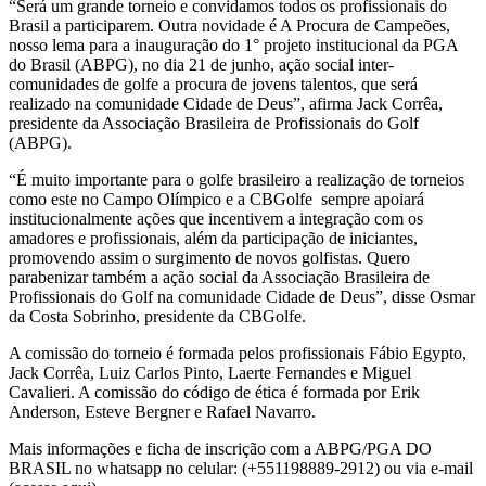
“Será um grande torneio e convidamos todos os profissionais do
Brasil a participarem. Outra novidade é A Procura de Campeões,
nosso lema para a inauguração do 1° projeto institucional da PGA
do Brasil (ABPG), no dia 21 de junho, ação social inter-
comunidades de golfe a procura de jovens talentos, que será
realizado na comunidade Cidade de Deus”, afirma Jack Corrêa,
presidente da Associação Brasileira de Profissionais do Golf
(ABPG).
“É muito importante para o golfe brasileiro a realização de torneios
como este no Campo Olímpico e a CBGolfe sempre apoiará
institucionalmente ações que incentivem a integração com os
amadores e profissionais, além da participação de iniciantes,
promovendo assim o surgimento de novos golfistas. Quero
parabenizar também a ação social da Associação Brasileira de
Profissionais do Golf na comunidade Cidade de Deus”, disse Osmar
da Costa Sobrinho, presidente da CBGolfe.
A comissão do torneio é formada pelos profissionais Fábio Egypto,
Jack Corrêa, Luiz Carlos Pinto, Laerte Fernandes e Miguel
Cavalieri. A comissão do código de ética é formada por Erik
Anderson, Esteve Bergner e Rafael Navarro.
Mais informações e ficha de inscrição com a ABPG/PGA DO
BRASIL no whatsapp no celular: (+551198889-2912) ou via e-mail