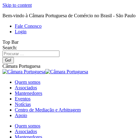
Skip to content
Bem-vindo à Câmara Portuguesa de Comércio no Brasil - São Paulo
Fale Conosco
Login
Top Bar
Search:
Câmara Portuguesa
Quem somos
Associados
Mantenedores
Eventos
Notícias
Centro de Mediação e Arbitragem
Apoio
Quem somos
Associados
Mantenedores