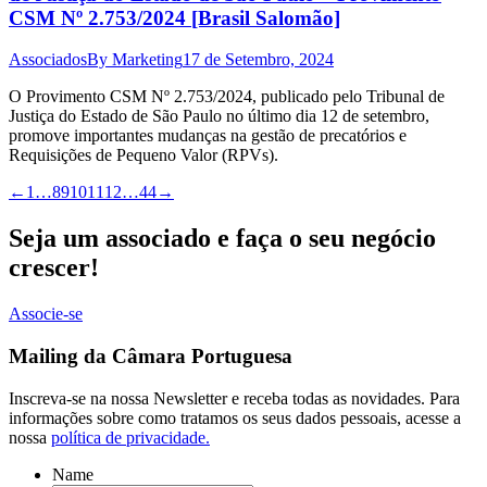
CSM Nº 2.753/2024 [Brasil Salomão]
Associados
By
Marketing
17 de Setembro, 2024
O Provimento CSM Nº 2.753/2024, publicado pelo Tribunal de
Justiça do Estado de São Paulo no último dia 12 de setembro,
promove importantes mudanças na gestão de precatórios e
Requisições de Pequeno Valor (RPVs).
←
1
…
8
9
10
11
12
…
44
→
Seja um associado e faça o seu negócio
crescer!
Associe-se
Mailing da Câmara Portuguesa
Inscreva-se na nossa Newsletter e receba todas as novidades. Para
informações sobre como tratamos os seus dados pessoais, acesse a
nossa
política de privacidade.
Name