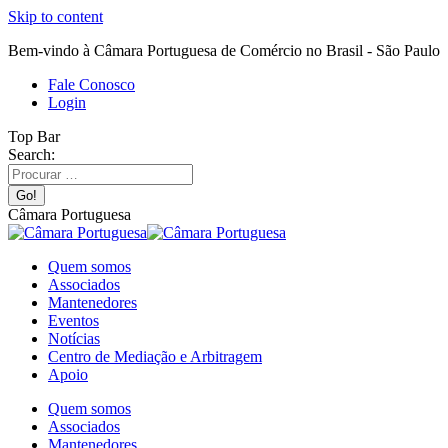
Skip to content
Bem-vindo à Câmara Portuguesa de Comércio no Brasil - São Paulo
Fale Conosco
Login
Top Bar
Search:
Câmara Portuguesa
Quem somos
Associados
Mantenedores
Eventos
Notícias
Centro de Mediação e Arbitragem
Apoio
Quem somos
Associados
Mantenedores