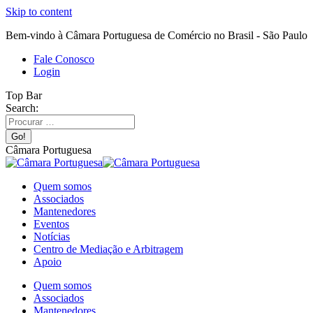
Skip to content
Bem-vindo à Câmara Portuguesa de Comércio no Brasil - São Paulo
Fale Conosco
Login
Top Bar
Search:
Câmara Portuguesa
Quem somos
Associados
Mantenedores
Eventos
Notícias
Centro de Mediação e Arbitragem
Apoio
Quem somos
Associados
Mantenedores