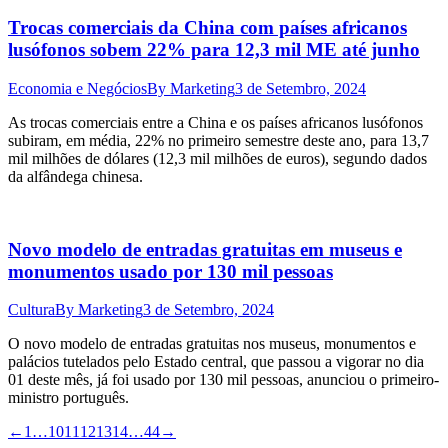
Trocas comerciais da China com países africanos
lusófonos sobem 22% para 12,3 mil ME até junho
Economia e Negócios
By
Marketing
3 de Setembro, 2024
As trocas comerciais entre a China e os países africanos lusófonos
subiram, em média, 22% no primeiro semestre deste ano, para 13,7
mil milhões de dólares (12,3 mil milhões de euros), segundo dados
da alfândega chinesa.
Novo modelo de entradas gratuitas em museus e
monumentos usado por 130 mil pessoas
Cultura
By
Marketing
3 de Setembro, 2024
O novo modelo de entradas gratuitas nos museus, monumentos e
palácios tutelados pelo Estado central, que passou a vigorar no dia
01 deste mês, já foi usado por 130 mil pessoas, anunciou o primeiro-
ministro português.
←
1
…
10
11
12
13
14
…
44
→