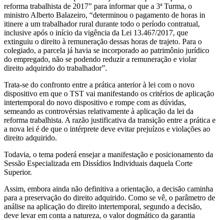
reforma trabalhista de 2017” para informar que a 3ª Turma, o
ministro Alberto Balazeiro, “determinou o pagamento de horas in
itinere a um trabalhador rural durante todo o período contratual,
inclusive após o início da vigência da Lei 13.467/2017, que
extinguiu o direito à remuneração dessas horas de trajeto. Para o
colegiado, a parcela já havia se incorporado ao patrimônio jurídico
do empregado, não se podendo reduzir a remuneração e violar
direito adquirido do trabalhador”.
Trata-se do confronto entre a prática anterior à lei com o novo
dispositivo em que o TST vai manifestando os critérios de aplicação
intertemporal do novo dispositivo e rompe com as dúvidas,
semeando as controvérsias relativamente à aplicação da lei da
reforma trabalhista. A razão justificativa da transição entre a prática e
a nova lei é de que o intérprete deve evitar prejuízos e violações ao
direito adquirido.
Todavia, o tema poderá ensejar a manifestação e posicionamento da
Sessão Especializada em Dissídios Individuais daquela Corte
Superior.
Assim, embora ainda não definitiva a orientação, a decisão caminha
para a preservação do direito adquirido. Como se vê, o parâmetro de
análise na aplicação do direito intertemporal, segundo a decisão,
deve levar em conta a natureza, o valor dogmático da garantia