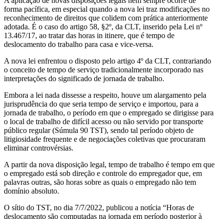
A aplicação de novas disposições legais nem sempre ocorre de
forma pacífica, em especial quando a nova lei traz modificações no
reconhecimento de direitos que colidem com prática anteriormente
adotada. É o caso do artigo 58, §2º, da CLT, inserido pela Lei nº
13.467/17, ao tratar das horas in itinere, que é tempo de
deslocamento do trabalho para casa e vice-versa.
A nova lei enfrentou o disposto pelo artigo 4º da CLT, contrariando
o conceito de tempo de serviço tradicionalmente incorporado nas
interpretações do significado de jornada de trabalho.
Embora a lei nada dissesse a respeito, houve um alargamento pela
jurisprudência do que seria tempo de serviço e importou, para a
jornada de trabalho, o período em que o empregado se dirigisse para
o local de trabalho de difícil acesso ou não servido por transporte
público regular (Súmula 90 TST), sendo tal período objeto de
litigiosidade frequente e de negociações coletivas que procuraram
eliminar controvérsias.
A partir da nova disposição legal, tempo de trabalho é tempo em que
o empregado está sob direção e controle do empregador que, em
palavras outras, são horas sobre as quais o empregado não tem
domínio absoluto.
O sítio do TST, no dia 7/7/2022, publicou a notícia “Horas de
deslocamento são computadas na jornada em período posterior à