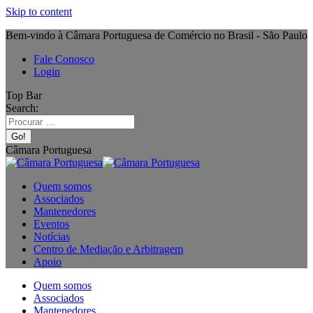
Skip to content
Bem-vindo à Câmara Portuguesa de Comércio no Brasil - São Paulo
Fale Conosco
Login
Top Bar
Search:
Câmara Portuguesa
Quem somos
Associados
Mantenedores
Eventos
Notícias
Centro de Mediação e Arbitragem
Apoio
Quem somos
Associados
Mantenedores