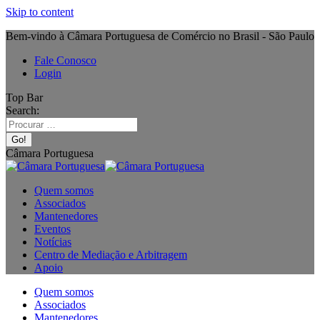
Skip to content
Bem-vindo à Câmara Portuguesa de Comércio no Brasil - São Paulo
Fale Conosco
Login
Top Bar
Search:
Câmara Portuguesa
Quem somos
Associados
Mantenedores
Eventos
Notícias
Centro de Mediação e Arbitragem
Apoio
Quem somos
Associados
Mantenedores