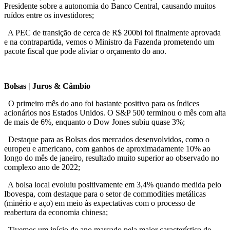
Presidente sobre a autonomia do Banco Central, causando muitos
ruídos entre os investidores;
A PEC de transição de cerca de R$ 200bi foi finalmente aprovada
e na contrapartida, vemos o Ministro da Fazenda prometendo um
pacote fiscal que pode aliviar o orçamento do ano.
Bolsas | Juros & Câmbio
O primeiro mês do ano foi bastante positivo para os índices
acionários nos Estados Unidos. O S&P 500 terminou o mês com alta
de mais de 6%, enquanto o Dow Jones subiu quase 3%;
Destaque para as Bolsas dos mercados desenvolvidos, como o
europeu e americano, com ganhos de aproximadamente 10% ao
longo do mês de janeiro, resultado muito superior ao observado no
complexo ano de 2022;
A bolsa local evoluiu positivamente em 3,4% quando medida pelo
Ibovespa, com destaque para o setor de commodities metálicas
(minério e aço) em meio às expectativas com o processo de
reabertura da economia chinesa;
Tivemos um início de ano marcado pela maior característica de