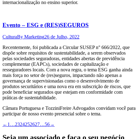
internacionalização no ensino superior.
Evento – ESG e (RES)SEGUROS
Cultura
By
Marketing
26 de Julho, 2022
Recentemente, foi publicada a Circular SUSEP n° 666/2022, que
dispõe sobre requisitos de sustentabilidade, a serem observados
pelas sociedades seguradoras, entidades abertas de previdência
complementar (EAPCs), sociedades de capitalização e
resseguradores locais. Com a nova regra, o tema ESG ganha ainda
mais força no setor de (res)seguros, impactando não apenas a
governança de supervisionadas como o desenvolvimento de
produtos securitários e uma nova era em subscrição de riscos, que
pode beneficiar segurados que estejam em conformidade com
práticas de sustentabilidade.
Câmara Portuguesa e TozziniFreire Advogados convidam você para
participar de nosso evento presencial sobre o tema.
←
1
…
23
24
25
26
27
…
56
→
Seja um associado e faça o seu negócio