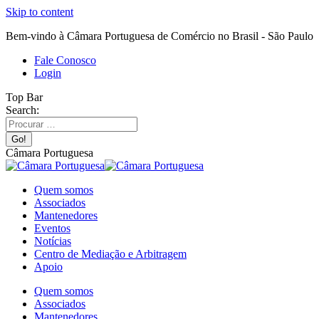
Skip to content
Bem-vindo à Câmara Portuguesa de Comércio no Brasil - São Paulo
Fale Conosco
Login
Top Bar
Search:
Câmara Portuguesa
Quem somos
Associados
Mantenedores
Eventos
Notícias
Centro de Mediação e Arbitragem
Apoio
Quem somos
Associados
Mantenedores