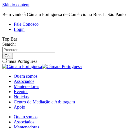
Skip to content
Bem-vindo à Câmara Portuguesa de Comércio no Brasil - São Paulo
Fale Conosco
Login
Top Bar
Search:
Câmara Portuguesa
Quem somos
Associados
Mantenedores
Eventos
Notícias
Centro de Mediação e Arbitragem
Apoio
Quem somos
Associados
Mantenedores