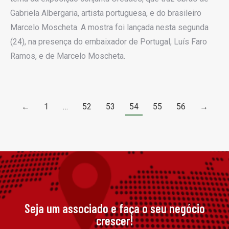
Gabriela Albergaria, artista portuguesa, e do brasileiro
Marcelo Moscheta. A mostra foi lançada nesta segunda
(24), na presença do embaixador de Portugal, Luís Faro
Ramos, e de Marcelo Moscheta.
←
1
…
52
53
54
55
56
→
Seja um associado e faça o seu negócio
crescer!