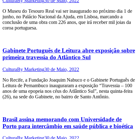
Cultura
By
Marketing
30 de Maio, 2022
O Museu do Tesouro Real vai ser inaugurado no próximo dia 1 de
junho, no Palácio Nacional da Ajuda, em Lisboa, marcando a
conclusão de uma obra com 226 anos, que irá receber mil joias da
coroa portuguesa.
Gabinete Português de Leitura abre exposição sobre
primeira travessia do Atlântico Sul
Cultura
By
Marketing
30 de Maio, 2022
No Recife, a Fundação Joaquim Nabuco e o Gabinete Português de
Leitura de Pernambuco inauguraram a exposição “Travessia – 100
anos de uma epopeia nos céus do Atlântico Sul”, nesta quinta-feira
(26), na sede do Gabinete, no bairro de Santo Antônio.
Brasil assina memorando com Universidade de
Porto para intercâmbio em saúde pública e bioética
Cultura
By
Marketing
30 de Maio, 2022