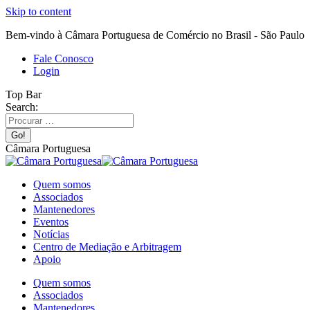
Skip to content
Bem-vindo à Câmara Portuguesa de Comércio no Brasil - São Paulo
Fale Conosco
Login
Top Bar
Search:
Câmara Portuguesa
Quem somos
Associados
Mantenedores
Eventos
Notícias
Centro de Mediação e Arbitragem
Apoio
Quem somos
Associados
Mantenedores