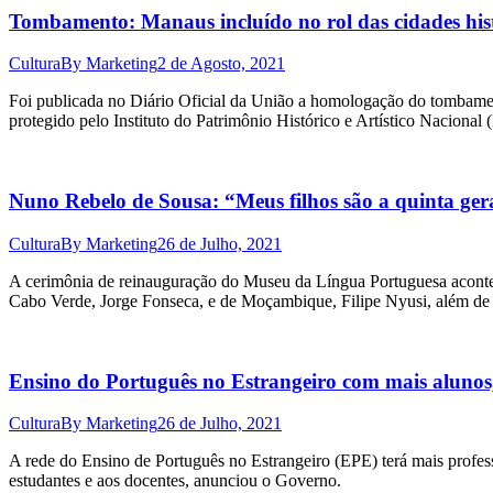
Tombamento: Manaus incluído no rol das cidades hist
Cultura
By
Marketing
2 de Agosto, 2021
Foi publicada no Diário Oficial da União a homologação do tombamen
protegido pelo Instituto do Patrimônio Histórico e Artístico Nacional 
Nuno Rebelo de Sousa: “Meus filhos são a quinta ger
Cultura
By
Marketing
26 de Julho, 2021
A cerimônia de reinauguração do Museu da Língua Portuguesa acontec
Cabo Verde, Jorge Fonseca, e de Moçambique, Filipe Nyusi, além de a
Ensino do Português no Estrangeiro com mais alunos
Cultura
By
Marketing
26 de Julho, 2021
A rede do Ensino de Português no Estrangeiro (EPE) terá mais profes
estudantes e aos docentes, anunciou o Governo.