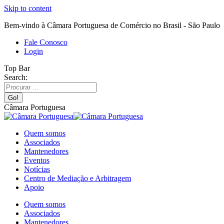
Skip to content
Bem-vindo à Câmara Portuguesa de Comércio no Brasil - São Paulo
Fale Conosco
Login
Top Bar
Search:
Câmara Portuguesa
Quem somos
Associados
Mantenedores
Eventos
Notícias
Centro de Mediação e Arbitragem
Apoio
Quem somos
Associados
Mantenedores