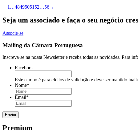
←
1
…
48
49
50
51
52
…
56
→
Seja um associado e faça o seu negócio cre
Associe-se
Mailing da Câmara Portuguesa
Inscreva-se na nossa Newsletter e receba todas as novidades. Para in
Facebook
Este campo é para efeitos de validação e deve ser mantido inalt
Nome
*
Email
*
Premium