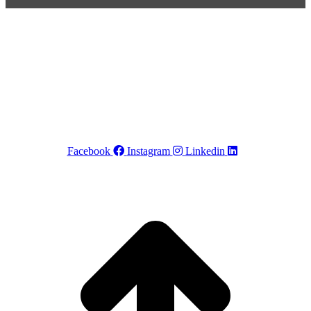
POR+ Câmara Portuguesa –
R. Cincinato Braga, 434 – Bela
Vista
CEP 01333-010 –
São Paulo-SP –
Tel +55 11 4508-5223 – Cel
+55 11 97734-6666
SIGA-NOS
Facebook
Instagram
Linkedin