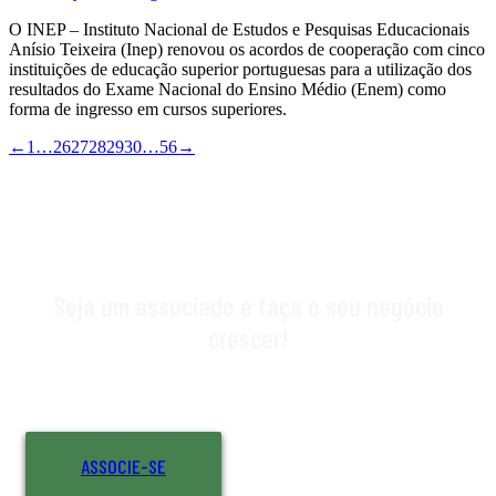
O INEP – Instituto Nacional de Estudos e Pesquisas Educacionais
Anísio Teixeira (Inep) renovou os acordos de cooperação com cinco
instituições de educação superior portuguesas para a utilização dos
resultados do Exame Nacional do Ensino Médio (Enem) como
forma de ingresso em cursos superiores.
←
1
…
26
27
28
29
30
…
56
→
Seja um associado e faça o seu negócio
crescer!
ASSOCIE-SE