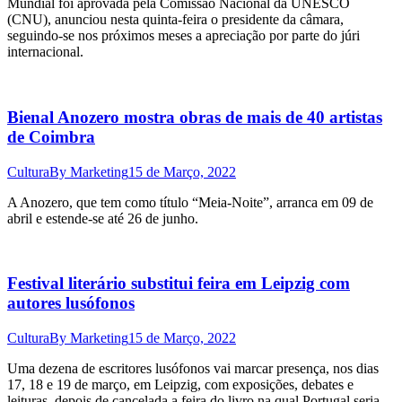
Mundial foi aprovada pela Comissão Nacional da UNESCO
(CNU), anunciou nesta quinta-feira o presidente da câmara,
seguindo-se nos próximos meses a apreciação por parte do júri
internacional.
Bienal Anozero mostra obras de mais de 40 artistas
de Coimbra
Cultura
By
Marketing
15 de Março, 2022
A Anozero, que tem como título “Meia-Noite”, arranca em 09 de
abril e estende-se até 26 de junho.
Festival literário substitui feira em Leipzig com
autores lusófonos
Cultura
By
Marketing
15 de Março, 2022
Uma dezena de escritores lusófonos vai marcar presença, nos dias
17, 18 e 19 de março, em Leipzig, com exposições, debates e
leituras, depois de cancelada a feira do livro na qual Portugal seria