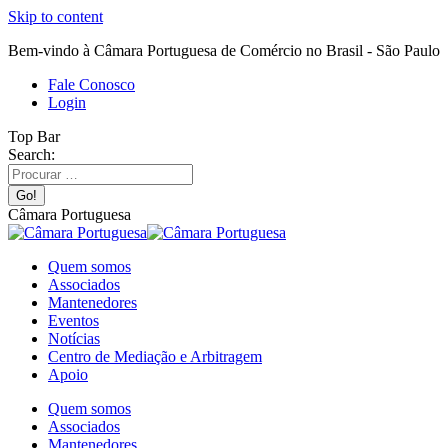
Skip to content
Bem-vindo à Câmara Portuguesa de Comércio no Brasil - São Paulo
Fale Conosco
Login
Top Bar
Search:
Câmara Portuguesa
Quem somos
Associados
Mantenedores
Eventos
Notícias
Centro de Mediação e Arbitragem
Apoio
Quem somos
Associados
Mantenedores