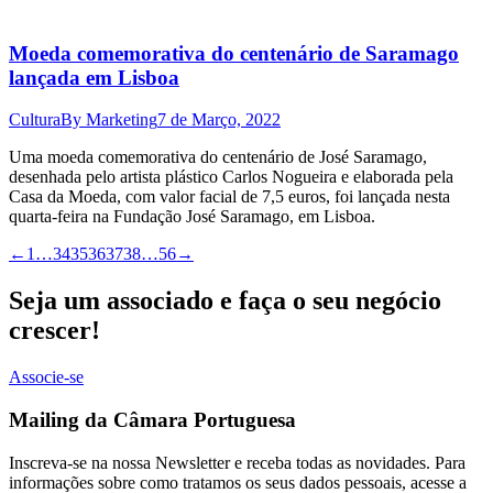
Moeda comemorativa do centenário de Saramago
lançada em Lisboa
Cultura
By
Marketing
7 de Março, 2022
Uma moeda comemorativa do centenário de José Saramago,
desenhada pelo artista plástico Carlos Nogueira e elaborada pela
Casa da Moeda, com valor facial de 7,5 euros, foi lançada nesta
quarta-feira na Fundação José Saramago, em Lisboa.
←
1
…
34
35
36
37
38
…
56
→
Seja um associado e faça o seu negócio
crescer!
Associe-se
Mailing da Câmara Portuguesa
Inscreva-se na nossa Newsletter e receba todas as novidades. Para
informações sobre como tratamos os seus dados pessoais, acesse a