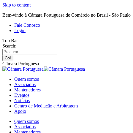
Skip to content
Bem-vindo à Câmara Portuguesa de Comércio no Brasil - São Paulo
Fale Conosco
Login
Top Bar
Search:
Câmara Portuguesa
Quem somos
Associados
Mantenedores
Eventos
Notícias
Centro de Mediação e Arbitragem
Apoio
Quem somos
Associados
Mantenedores