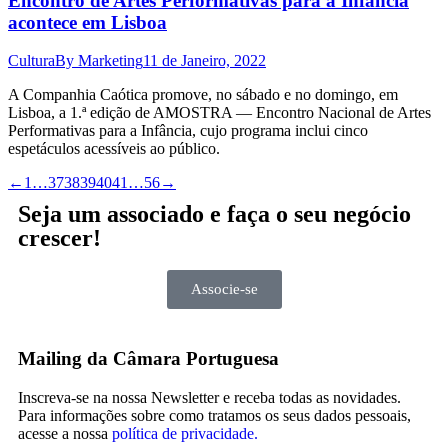
Encontro de Artes Performativas para a Infância
acontece em Lisboa
Cultura
By
Marketing
11 de Janeiro, 2022
A Companhia Caótica promove, no sábado e no domingo, em
Lisboa, a 1.ª edição de AMOSTRA — Encontro Nacional de Artes
Performativas para a Infância, cujo programa inclui cinco
espetáculos acessíveis ao público.
←
1
…
37
38
39
40
41
…
56
→
Seja um associado e faça o seu negócio
crescer!
Associe-se
Mailing da Câmara Portuguesa
Inscreva-se na nossa Newsletter e receba todas as novidades.
Para informações sobre como tratamos os seus dados pessoais,
acesse a nossa
política de privacidade.