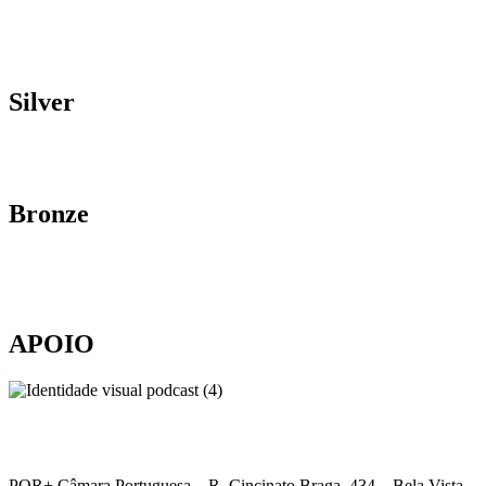
Silver
Bronze
APOIO
POR+ Câmara Portuguesa –
R. Cincinato Braga, 434 – Bela Vista