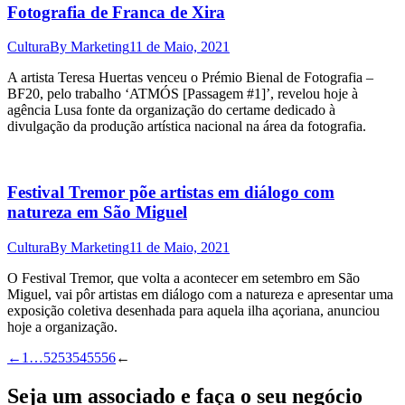
Fotografia de Franca de Xira
Cultura
By
Marketing
11 de Maio, 2021
A artista Teresa Huertas venceu o Prémio Bienal de Fotografia –
BF20, pelo trabalho ‘ATMÓS [Passagem #1]’, revelou hoje à
agência Lusa fonte da organização do certame dedicado à
divulgação da produção artística nacional na área da fotografia.
Festival Tremor põe artistas em diálogo com
natureza em São Miguel
Cultura
By
Marketing
11 de Maio, 2021
O Festival Tremor, que volta a acontecer em setembro em São
Miguel, vai pôr artistas em diálogo com a natureza e apresentar uma
exposição coletiva desenhada para aquela ilha açoriana, anunciou
hoje a organização.
←
1
…
52
53
54
55
56
←
Seja um associado e faça o seu negócio