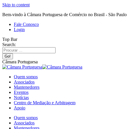
Skip to content
Bem-vindo à Câmara Portuguesa de Comércio no Brasil - São Paulo
Fale Conosco
Login
Top Bar
Search:
Câmara Portuguesa
Quem somos
Associados
Mantenedores
Eventos
Notícias
Centro de Mediação e Arbitragem
Apoio
Quem somos
Associados
Mantenedores