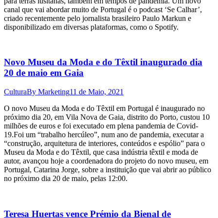
para terras lusitanas, também em tempos de pandemia. Um novo
canal que vai abordar muito de Portugal é o podcast ‘Se Calhar’,
criado recentemente pelo jornalista brasileiro Paulo Markun e
disponibilizado em diversas plataformas, como o Spotify.
Novo Museu da Moda e do Têxtil inaugurado dia
20 de maio em Gaia
Cultura
By
Marketing
11 de Maio, 2021
O novo Museu da Moda e do Têxtil em Portugal é inaugurado no
próximo dia 20, em Vila Nova de Gaia, distrito do Porto, custou 10
milhões de euros e foi executado em plena pandemia de Covid-
19.Foi um “trabalho hercúleo”, num ano de pandemia, executar a
“construção, arquitetura de interiores, conteúdos e espólio” para o
Museu da Moda e do Têxtil, que casa indústria têxtil e moda de
autor, avançou hoje a coordenadora do projeto do novo museu, em
Portugal, Catarina Jorge, sobre a instituição que vai abrir ao público
no próximo dia 20 de maio, pelas 12:00.
Teresa Huertas vence Prémio da Bienal de