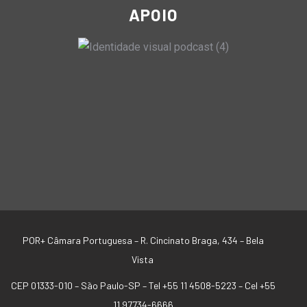
APOIO
POR+ Câmara Portuguesa –
R. Cincinato Braga, 434 – Bela
Vista
CEP 01333-010 –
São Paulo-SP –
Tel +55 11 4508-5223 – Cel +55
11 97734-6666