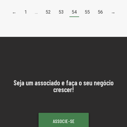
←
1
…
52
53
54
55
56
→
Seja um associado e faça o seu negócio
crescer!
ASSOCIE-SE