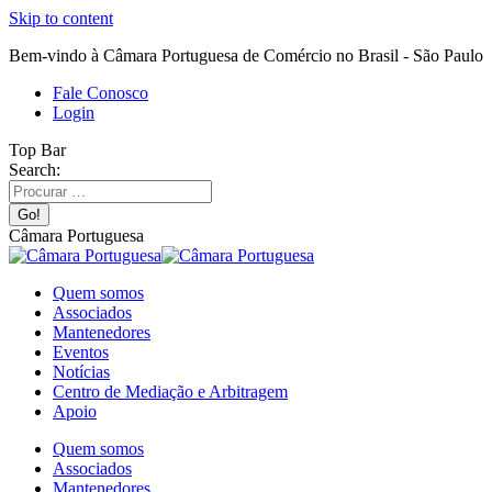
Skip to content
Bem-vindo à Câmara Portuguesa de Comércio no Brasil - São Paulo
Fale Conosco
Login
Top Bar
Search:
Câmara Portuguesa
Quem somos
Associados
Mantenedores
Eventos
Notícias
Centro de Mediação e Arbitragem
Apoio
Quem somos
Associados
Mantenedores