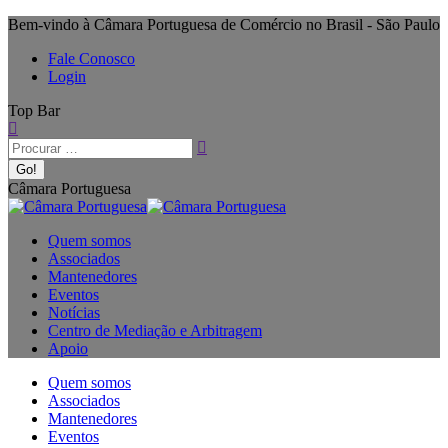
Bem-vindo à Câmara Portuguesa de Comércio no Brasil - São Paulo
Fale Conosco
Login
Top Bar
Câmara Portuguesa
Quem somos
Associados
Mantenedores
Eventos
Notícias
Centro de Mediação e Arbitragem
Apoio
Quem somos
Associados
Mantenedores
Eventos