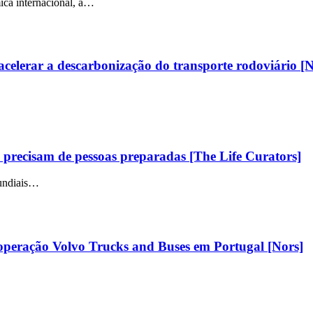
ica internacional, a…
celerar a descarbonização do transporte rodoviário [N
as precisam de pessoas preparadas [The Life Curators]
mundiais…
 operação Volvo Trucks and Buses em Portugal [Nors]