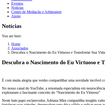
Eventos
Notícias
Centro de Mediação e Arbitragem
Apoio
Notícias
You are here:
Home
Associados
Descubra o Nascimento do Eu Virtuoso e Transforme Sua Vida
Descubra o Nascimento do Eu Virtuoso e T
É com muita alegria que venho compartilhar uma novidade incrível co
No nosso canal do YouTube, a renomada especialista em neurociência 
exploraram o fascinante conceito do “Nascimento do Eu Virtuoso”
Neste bate-papo esclarecedor, Adriana Mira compartilha insights val
fortalecer suas virtudes, desenvolver uma ética sólida e aplicar esses p