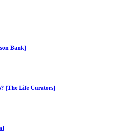
ison Bank]
s? [The Life Curators]
al