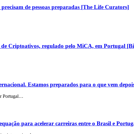
as precisam de pessoas preparadas [The Life Curators]
s de Criptoativos, regulado pelo MiCA, em Portugal [B
ternacional. Estamos preparados para o que vem depoi
car Portugal…
ção para acelerar carreiras entre o Brasil e Portug