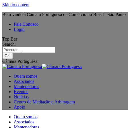
Skip to content
Bem-vindo à Câmara Portuguesa de Comércio no Brasil - São Paulo
Fale Conosco
Login
Top Bar
Search:
Câmara Portuguesa
Quem somos
Associados
Mantenedores
Eventos
Notícias
Centro de Mediação e Arbitragem
Apoio
Quem somos
Associados
Mantenedores