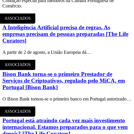
Condição especial para membros da Câmara Portuguesa de
Comércio.
ASSOCIADOS
A Inteligência Artificial precisa de regras. As
empresas precisam de pessoas preparadas [The Life
Curators]
A partir de 2 de agosto, a União Europeia dá…
ASSOCIADOS
Bison Bank torna-se o primeiro Prestador de
Serviços de Criptoativos, regulado pelo MiCA, em
Portugal [Bison Bank]
O Bison Bank tornou-se o primeiro banco em Portugal autorizado…
ASSOCIADOS
Portugal está atraindo cada vez mais investimento
internacional. Estamos preparados para o que vem
depois? [The Life Curators]