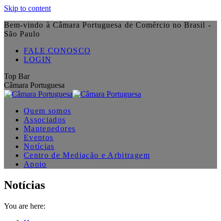
Skip to content
Bem-vindo à Câmara Portuguesa de Comércio no Brasil -
São Paulo
FALE CONOSCO
LOGIN
Top Bar
Câmara Portuguesa
Quem somos
Associados
Mantenedores
Eventos
Notícias
Centro de Mediação e Arbitragem
Apoio
Notícias
You are here: