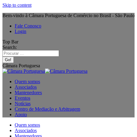
Skip to content
Bem-vindo à Câmara Portuguesa de Comércio no Brasil - São Paulo
Fale Conosco
Login
Top Bar
Search:
Câmara Portuguesa
Quem somos
Associados
Mantenedores
Eventos
Notícias
Centro de Mediação e Arbitragem
Apoio
Quem somos
Associados
Mantenedores