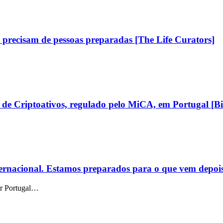
as precisam de pessoas preparadas [The Life Curators]
s de Criptoativos, regulado pelo MiCA, em Portugal [B
ternacional. Estamos preparados para o que vem depoi
car Portugal…