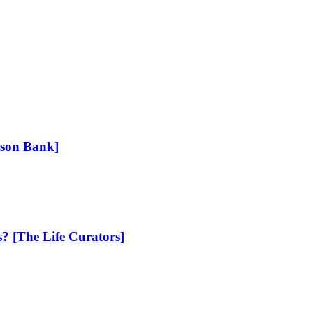
ison Bank]
s? [The Life Curators]