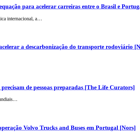
ção para acelerar carreiras entre o Brasil e Portug
ica internacional, a…
celerar a descarbonização do transporte rodoviário [N
as precisam de pessoas preparadas [The Life Curators]
mundiais…
 operação Volvo Trucks and Buses em Portugal [Nors]