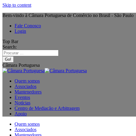
Skip to content
Bem-vindo à Câmara Portuguesa de Comércio no Brasil - São Paulo
Fale Conosco
Login
Top Bar
Search:
Câmara Portuguesa
Quem somos
Associados
Mantenedores
Eventos
Notícias
Centro de Mediação e Arbitragem
Apoio
Quem somos
Associados
Mantenedores