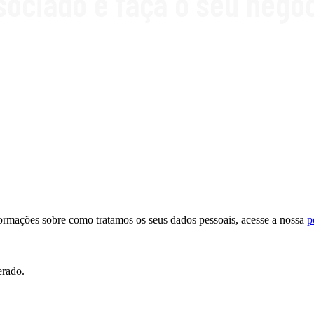
sociado e faça o seu negóc
formações sobre como tratamos os seus dados pessoais, acesse a nossa
p
erado.