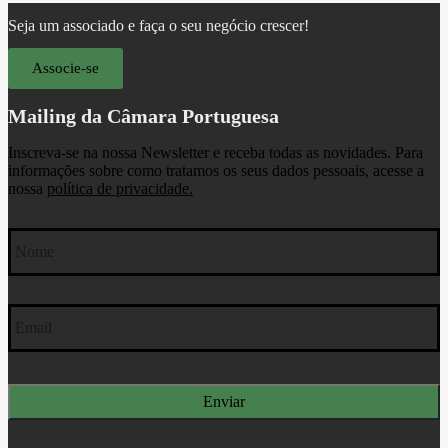
Seja um associado e faça o seu negócio crescer!
Associe-se
Mailing da Câmara Portuguesa
Inscreva-se na nossa Newsletter e receba todas as novidades. Para
informações sobre como tratamos os seus dados pessoais, acesse a
nossa
política de privacidade.
Nome
*
Email
*