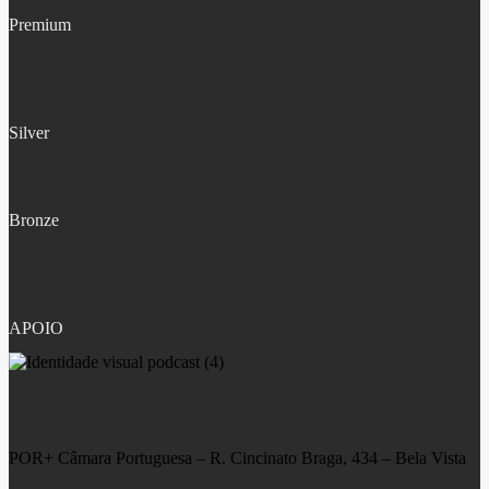
Premium
Silver
Bronze
APOIO
POR+ Câmara Portuguesa –
R. Cincinato Braga, 434 – Bela Vista