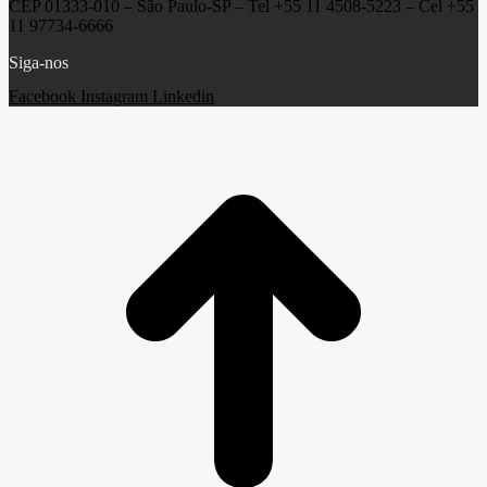
CEP 01333-010 –
São Paulo-SP –
Tel +55 11 4508-5223 – Cel +55
11 97734-6666
Siga-nos
Facebook
Instagram
Linkedin