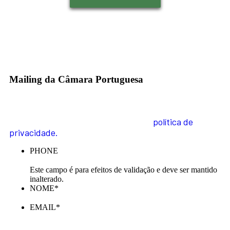
Mailing da Câmara Portuguesa
Inscreva-se na nossa Newsletter e receba todas as
novidades. Para informações sobre como tratamos os
seus dados pessoais, acesse a nossa
política de
privacidade.
PHONE
Este campo é para efeitos de validação e deve ser mantido
inalterado.
NOME
*
EMAIL
*