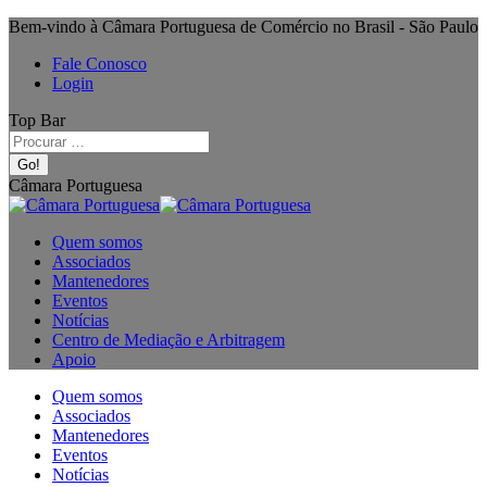
Bem-vindo à Câmara Portuguesa de Comércio no Brasil - São Paulo
Fale Conosco
Login
Top Bar
Câmara Portuguesa
Quem somos
Associados
Mantenedores
Eventos
Notícias
Centro de Mediação e Arbitragem
Apoio
Quem somos
Associados
Mantenedores
Eventos
Notícias